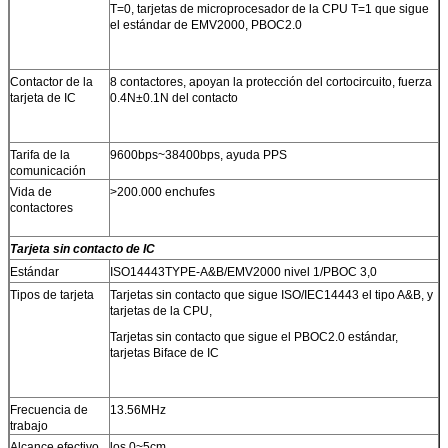
T=0, tarjetas de microprocesador de la CPU T=1 que sigue
el estándar de EMV2000, PBOC2.0
Contactor de la
8 contactores, apoyan la protección del cortocircuito, fuerza
tarjeta de IC
0.4N±0.1N del contacto
Tarifa de la
9600bps~38400bps, ayuda PPS
comunicación
Vida de
>200.000 enchufes
contactores
Tarjeta sin contacto de IC
Estándar
ISO14443TYPE-A&B/EMV2000 nivel 1/PBOC 3,0
Tipos de tarjeta
Tarjetas sin contacto que sigue ISO/IEC14443 el tipo A&B, y
tarjetas de la CPU,
Tarjetas sin contacto que sigue el PBOC2.0 estándar,
tarjetas Biface de IC
Frecuencia de
13.56MHz
trabajo
Alcance efectivo
los 0~5cm