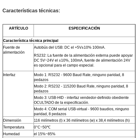
Características técnicas:
ARTÍCULO
ESPECIFICACIÓN
Característica técnica principal
Fuente de
Autobús del USB: DC el +5V±10% 100mA.
alimentación
RS232: La fuente de la alimentación externa puede apoyar
DC 5V~24V el ±10%, 100mA, fuente de alimentación 24V
es opcional para el campo especial.
Interfaz
Modo 1: RS232 - 9600 Baud Rate, ninguno paridad, 8
pedazos
Modo 2: RS232 - 115200 Baud Rate, ninguno paridad, 8
pedazos
Modo 3: USB-HID - interfaz vendedor-definido obediente
OCULTADO de la especificación.
Modo 4: COM serial USB-virtual - 9600 baudios, ninguno
paridad, 8 pedazos
Dimensión
116 milímetros (l) x 36 milímetros (w) x 38,4 milímetros (h)
Temperatura
0°C~50℃
Humedad
el 15%~85%