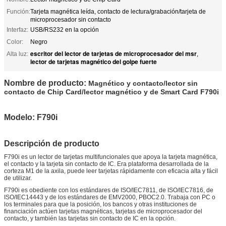
Función:
Tarjeta magnética leída, contacto de lectura/grabación/tarjeta de
microprocesador sin contacto
Interfaz:
USB/RS232 en la opción
Color:
Negro
escritor del lector de tarjetas de microprocesador del msr
Alta luz:
,
lector de tarjetas magnético del golpe fuerte
Nombre de producto:
Magnético y contacto/lector sin
contacto de Chip Card/lector magnético y de Smart Card F790i
Modelo: F790i
Descripción de producto
F790i es un lector de tarjetas multifuncionales que apoya la tarjeta magnética,
el contacto y la tarjeta sin contacto de IC. Era plataforma desarrollada de la
corteza M1 de la axila, puede leer tarjetas rápidamente con eficacia alta y fácil
de utilizar.
F790i es obediente con los estándares de ISO/IEC7811, de ISO/IEC7816, de
ISO/IEC14443 y de los estándares de EMV2000, PBOC2.0. Trabaja con PC o
los terminales para que la posición, los bancos y otras instituciones de
financiación actúen tarjetas magnéticas, tarjetas de microprocesador del
contacto, y también las tarjetas sin contacto de IC en la opción.