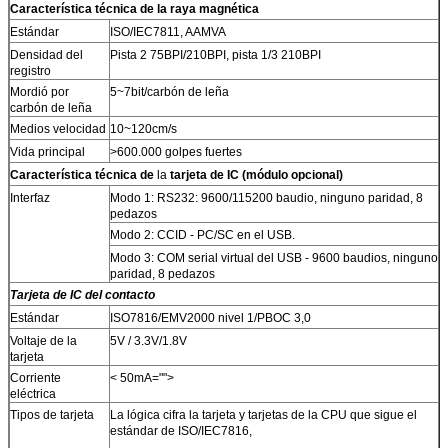
Característica técnica de la raya magnética
Estándar
ISO/IEC7811, AAMVA
Densidad del
Pista 2 75BPI/210BPI, pista 1/3 210BPI
registro
Mordió por
5~7bit/carbón de leña
carbón de leña
Medios velocidad
10~120cm/s
Vida principal
>600.000 golpes fuertes
Característica técnica de
la
tarjeta de IC (módulo opcional)
Interfaz
Modo 1: RS232: 9600/115200 baudio, ninguno paridad, 8
pedazos
Modo 2: CCID - PC/SC en el USB.
Modo 3: COM serial virtual del USB - 9600 baudios, ninguno
paridad, 8 pedazos
Tarjeta de IC del contacto
Estándar
ISO7816/EMV2000 nivel 1/PBOC 3,0
Voltaje de la
5V / 3.3V/1.8V
tarjeta
Corriente
< 50mA="">
eléctrica
Tipos de tarjeta
La lógica cifra la tarjeta y tarjetas de la CPU que sigue el
estándar de ISO/IEC7816,