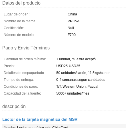
Datos del producto
Lugar de origen:
China
Nombre de la marca:
PROVA
Certificación:
Null
Número de modelo:
F790i
Pago y Envío Términos
Cantidad de orden mínima:
1 unidad, muestra aceptó
Precio:
USD25-USD35
Detalles de empaquetado:
50 unidades/cartón, 11.5kgs/carton
Tiempo de entrega:
0-4 semanas según cantidades
Condiciones de pago:
T/T, Western Union, Paypal
Capacidad de la fuente:
5000+ unidades/mes
descripción
Lector de la tarjeta magnética del MSR
Nombre:
Lector magnético y de Chip Card